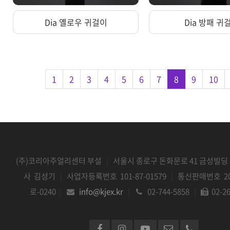
Dia 옐로우 귀걸이
Dia 방패 귀
1
2
3
4
5
6
7
8
9
10
(주)코리아주얼리센터 부설
|
서울시 종로구 돈화문로 41 금성빌딩 
사 김성기
|
사업자등록번호 101-87-01579
|
통신판매번호 20
로-0240
|
info@kjex.kr
|
02-744-5858
|
02-2