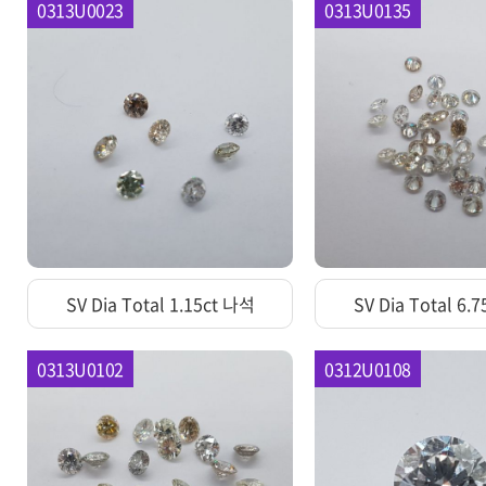
0313U0023
0313U0135
SV Dia Total 1.15ct 나석
SV Dia Total 6.
0313U0102
0312U0108