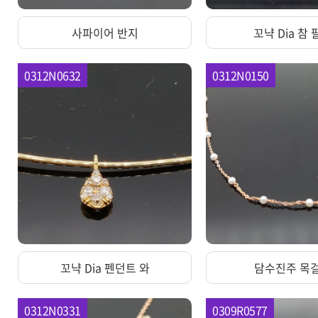
사파이어 반지
꼬냑 Dia 참 
0312N0632
0312N0150
꼬냑 Dia 펜던트 와
담수진주 목
0312N0331
0309R0577