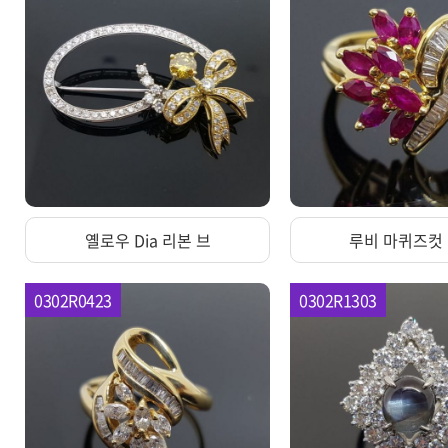
옐로우 Dia 리본 브
루비 마퀴즈컷
0302R0423
0302R1303