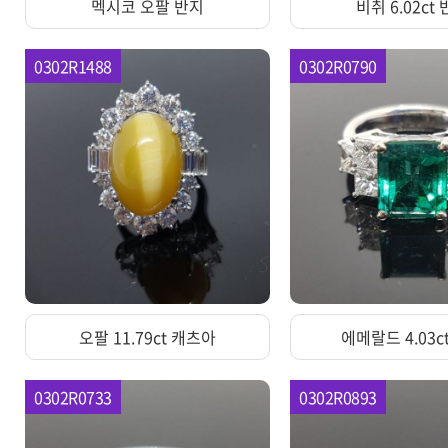
멕시코 오팔 반지
비취 6.02ct
0302R1488
0302R0790
오팔 11.79ct 캐츠아
에메랄드 4.03c
0302R0733
0302R0893