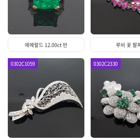
에메랄드 12.00ct 반
루비 꽃 팔
0302C1059
0302C2330